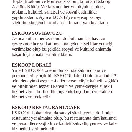
Toplantı salonu ve konferans salonu bulunan Eskoop
Atatürk Kültür Merkezinde her yıl birçok seminer,
toplantı, kültürel, sanatsal ve sosyal etkinlikler
yapılmaktadır. Ayrıca İ.O.S.B’ye mensup sanayi
sitelerimizin genel kurulları da burada yapılmaktadır.
ESKOOP SÜS HAVUZU
Ayrıca kültür merkezi önünde bulunan süs havuzu
çevresinde her yıl katılımcılara geleneksel iftar yemeği
verilmekte olup bu şekilde sosyal ve kültürel anlamda
başarılı çalışmalar yapılmaktadır.
ESKOOP LOKALİ
Yine ESKOOP Yönetim binasında katılımcılara ve
personellerine açık bir ESKOOP lokali bulunmaktadır. 2
adet deneyimli aşçı ve 4 adet personeliyle kaliteli, sağlıklı
ve birbirinden lezzetli kahvaltı ve yemekleriyle sürekli
hizmet veren bu lokalde hijyenik koşullarda ve kaliteli
hizmet verilmektedir.
ESKOOP RESTAURANT/CAFE
ESKOOP Lokali dışında sanayi sitesi içerisinde 1 adet
restaurant yer almakta olup, bu restaurantta tüm katılımcı
ve personllere sağlıklı ve kaliteli kahvaltı, yemek ve kafe
hizmetleri verilmektedir.