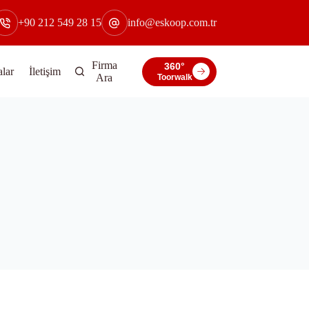
+90 212 549 28 15
info@eskoop.com.tr
Firma
360°
lar
İletişim
Ara
Toorwalk