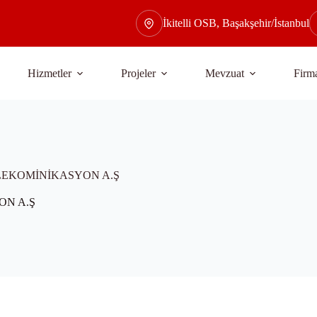
İkitelli OSB, Başakşehir/İstanbul
Hizmetler
Projeler
Mevzuat
Firma
LEKOMİNİKASYON A.Ş
ON A.Ş