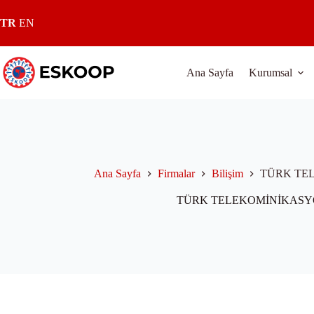
Skip
to
TR
EN
content
Ana Sayfa
Kurumsal
Ana Sayfa
Firmalar
Bilişim
TÜRK TE
TÜRK TELEKOMİNİKASY