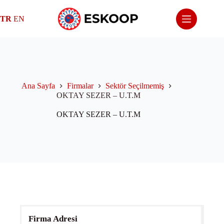
Skip
to
TR
EN
content
Ana Sayfa
Firmalar
Sektör Seçilmemiş
OKTAY SEZER – U.T.M
OKTAY SEZER – U.T.M
Firma Adresi